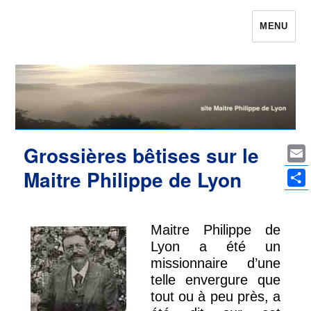
MENU
Maître Philippe de Lyon le site qui était
Philippe de Lyon
Grossières bêtises sur le
Ema
Maitre Philippe de Lyon
Par
Maitre Philippe de
Lyon a été un
missionnaire d’une
telle envergure que
tout ou à peu près, a