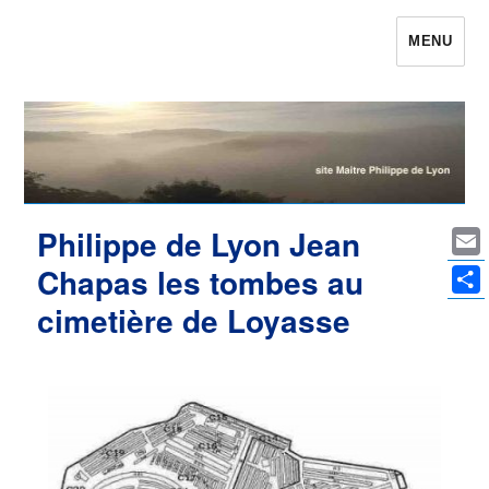
MENU
Maître Philippe de Lyon le site qui était
Philippe de Lyon
Philippe de Lyon Jean
Ema
Chapas les tombes au
Par
cimetière de Loyasse