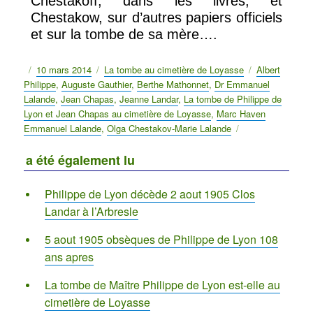
Chestakoff, dans les livres, et
Chestakow, sur d’autres papiers officiels
et sur la tombe de sa mère….
Publié
10 mars 2014
Catégories
La tombe au cimetière de Loyasse
Étiquettes
Albert
Philippe
le
,
Auguste Gauthier
,
Berthe Mathonnet
,
Dr Emmanuel
Lalande
,
Jean Chapas
,
Jeanne Landar
,
La tombe de Philippe de
Lyon et Jean Chapas au cimetière de Loyasse
,
Marc Haven
Emmanuel Lalande
,
Olga Chestakov-Marie Lalande
a été également lu
Philippe de Lyon décède 2 aout 1905 Clos
Landar à l’Arbresle
5 aout 1905 obsèques de Philippe de Lyon 108
ans apres
La tombe de Maître Philippe de Lyon est-elle au
cimetière de Loyasse