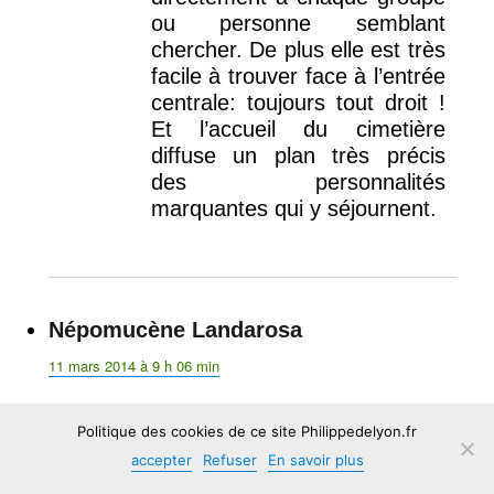
ou personne semblant
chercher. De plus elle est très
facile à trouver face à l’entrée
centrale: toujours tout droit !
Et l’accueil du cimetière
diffuse un plan très précis
des personnalités
marquantes qui y séjournent.
Népomucène Landarosa
dit :
11 mars 2014 à 9 h 06 min
Politique des cookies de ce site Philippedelyon.fr
Non seulement pour l’aide qu’il va
accepter
Refuser
En savoir plus
apporter aux guides du cimetière de
Loyasse, mais cet article va ravir les