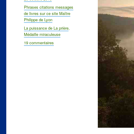
le
Catégories
Phrases citations messages
de livres sur ce site Maître
Philippe de Lyon
Étiquettes
La puissance de La prière
,
Médaille miraculeuse
19 commentaires
sur
Philippe
de
Lyon
Phrases
sur
la
prière