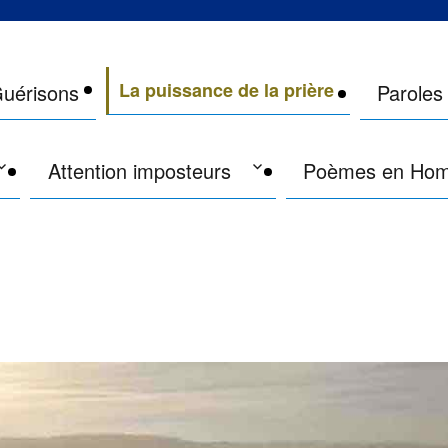
site qui était Philippe de Lyon
La puissance de la prière
uérisons
Paroles
Attention imposteurs
Poèmes en Ho