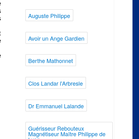
e
s
Auguste Philippe
s
t
Avoir un Ange Gardien
e
e
Berthe Mathonnet
Clos Landar l'Arbresle
Dr Emmanuel Lalande
Guérisseur Rebouteux
Magnétiseur Maître Philippe de