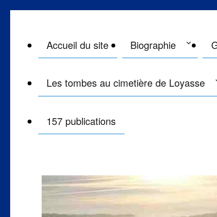
Maître Philippe de Lyon le 
Monsieur Philippe de Lyon philippedelyon.fr
Accueil du site
Biographie
G
Les tombes au cimetière de Loyasse
157 publications