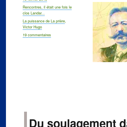
le
Catégories
Rencontres, il était une fois le
clos Landar...
Étiquettes
La puissance de La prière
,
Victor Hugo
19 commentaires
sur
Inspiration
du
Divin
Du soulagement da