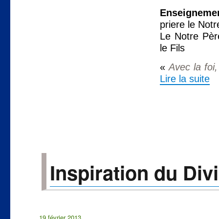
Enseignemen
priere le Not
Le Notre Père
le Fils
«
Avec la foi
Lire la suite
Inspiration du Div
Publié
19 février 2013