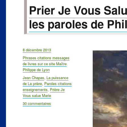
Prier Je Vous Sal
les paroles de Phi
Publié
8 décembre 2013
le
Catégories
Phrases citations messages
de livres sur ce site Maître
Philippe de Lyon
Étiquettes
Jean Chapas
,
La puissance
de La prière
,
Paroles citations
enseignements
,
Prière Je
Vous salue Marie
30 commentaires
sur
Prier
Je
Vous