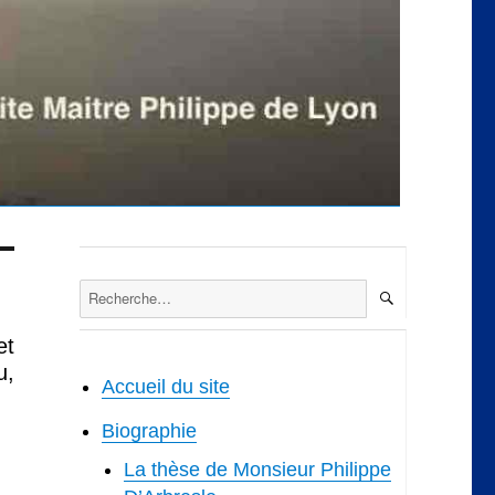
RECHERCH
Recherche
pour :
et
u,
Accueil du site
Biographie
La thèse de Monsieur Philippe