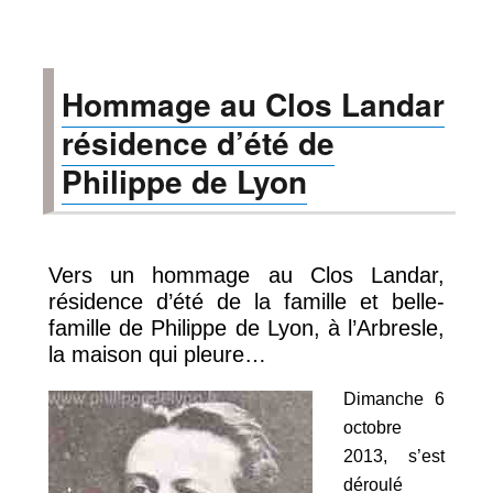
Poème
je
pense
aux
Hommage au Clos Landar
enseignements
de
résidence d’été de
Mr
Philippe
Philippe de Lyon
de
Lyon
Vers un hommage au Clos Landar,
résidence d’été de la famille et belle-
famille de Philippe de Lyon, à l’Arbresle,
la maison qui pleure…
Dimanche 6
octobre
2013,
s’est
déroulé