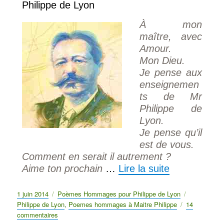
Philippe de Lyon
À mon
maître, avec
Amour.
Mon Dieu.
Je pense aux
enseignemen
ts de Mr
Philippe de
Lyon.
Je pense qu’il
est de vous.
Comment en serait il autrement ?
Aime ton prochain
…
Lire la suite
Publié
1 juin 2014
Catégories
Poèmes Hommages pour Philippe de Lyon
Étiquettes
le
Philippe de Lyon
,
Poemes hommages à Maitre Philippe
14
commentaires
sur