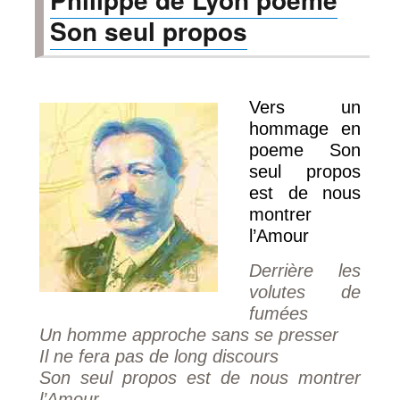
d’été
Son seul propos
de
Philippe
de
Lyon
Vers un
hommage en
poeme Son
seul propos
est de nous
montrer
l’Amour
Derrière les
volutes de
fumées
Un homme approche sans se presser
Il ne fera pas de long discours
Son seul propos est de nous montrer
l’Amour