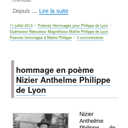
Depuis
…
Lire la suite
Publié
11 juillet 2013
Catégories
Poèmes Hommages pour Philippe de Lyon
Étiquett
le
Guérisseur Rebouteux Magnétiseur Maître Philippe de Lyon
,
Poemes hommages à Maitre Philippe
3 commentaires
sur
Philippe
de
Lyon
poeme
hommage en poème
Son
seul
Nizier Anthelme Philippe
propos
de Lyon
Nizier
Anthelme
Philippe de