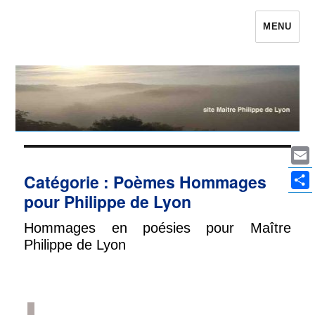
MENU
Maître Philippe de Lyon le site qui était
Philippe de Lyon
Ema
Catégorie :
Poèmes Hommages
pour Philippe de Lyon
Par
Hommages en poésies pour Maître
Philippe de Lyon