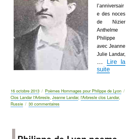
l’anniversair
e des noces
de Nizier
Anthelme
Philippe
avec Jeanne
Julie Landar,
…
Lire la
suite
Publié
16 octobre 2013
Catégories
Poèmes Hommages pour Philippe de Lyon
Étique
le
Clos Landar l'Arbresle
,
Jeanne Landar
,
l'Arbresle clos Landar
,
Russie
30 commentaires
sur
Hommage
au
Clos
Landar
Philippe de Lyon poeme
résidence