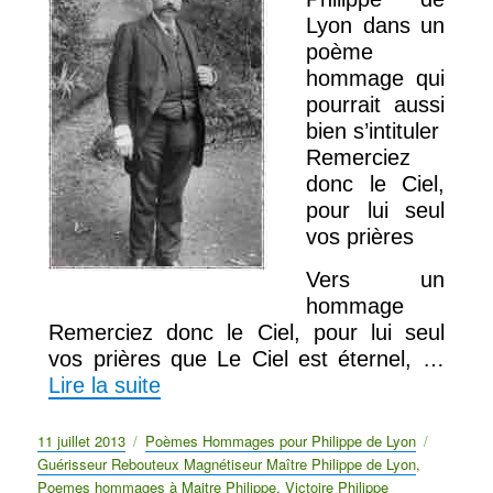
Lyon dans un
poème
hommage qui
pourrait aussi
bien s’intituler
Remerciez
donc le Ciel,
pour lui seul
vos prières
Vers un
hommage
Remerciez donc le Ciel, pour lui seul
vos prières que Le Ciel est éternel, …
Lire la suite
Publié
11 juillet 2013
Catégories
Poèmes Hommages pour Philippe de Lyon
Étiquett
le
Guérisseur Rebouteux Magnétiseur Maître Philippe de Lyon
,
Poemes hommages à Maitre Philippe
,
Victoire Philippe