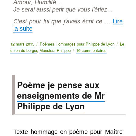
Amour, Humilité…
Je serai aussi petit que vous l’étiez…
C’est pour lui que j’avais écrit ce
…
Lire
la suite
Publié
12 mars 2015
Catégories
Poèmes Hommages pour Philippe de Lyon
Étiquett
Le
le
chien du berger
,
Monsieur Philippe
16 commentaires
sur
Philippe
de
Lyon
Le
Poème je pense aux
Chien
du
enseignements de Mr
Berger
poeme
Philippe de Lyon
Texte hommage en poème pour Maître