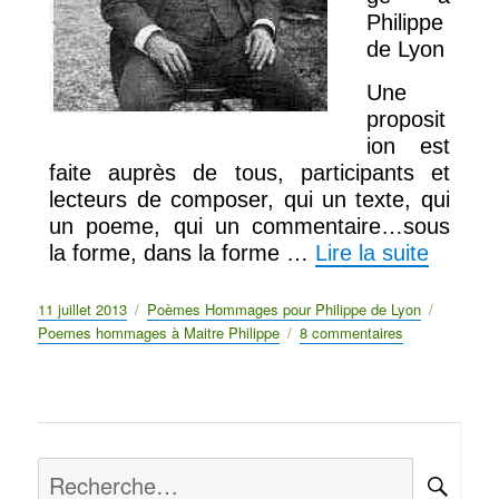
Philippe
de Lyon
Une
proposit
ion est
faite auprès de tous, participants et
lecteurs de composer, qui un texte, qui
un poeme, qui un commentaire…sous
la forme, dans la forme …
Lire la suite
Publié
11 juillet 2013
Catégories
Poèmes Hommages pour Philippe de Lyon
Étiquett
le
Poemes hommages à Maitre Philippe
8 commentaires
sur
Poèmes
en
hommages
Maitre
Philippe
Recherche
de
RE
Lyon
pour :