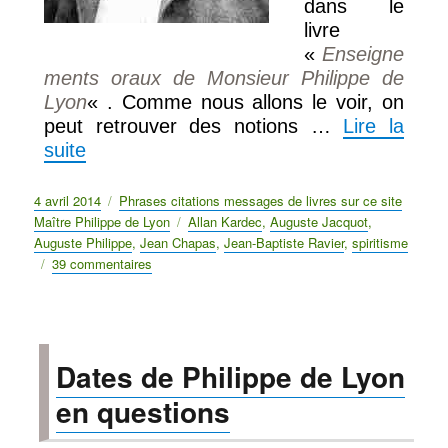
dans le
livre
«
Enseigne
ments oraux de Monsieur Philippe de
Lyon
« . Comme nous allons le voir, on
peut retrouver des notions …
Lire la
suite
Publié
4 avril 2014
Catégories
Phrases citations messages de livres sur ce site
le
Maître Philippe de Lyon
Étiquettes
Allan Kardec
,
Auguste Jacquot
,
Auguste Philippe
,
Jean Chapas
,
Jean-Baptiste Ravier
,
spiritisme
39 commentaires
sur
Enseignements
oraux
inédits
de
Dates de Philippe de Lyon
Philippe
de
en questions
Lyon