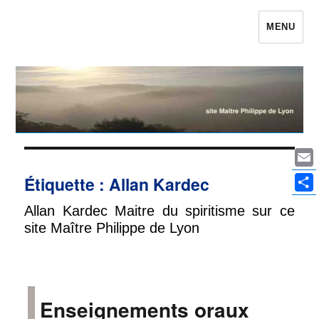
MENU
Maître Philippe de Lyon le site qui était
Philippe de Lyon
Ema
Étiquette :
Allan Kardec
Par
Allan Kardec Maitre du spiritisme sur ce
site Maître Philippe de Lyon
Enseignements oraux