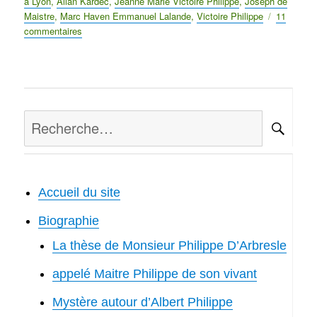
le
à Lyon
,
Allan Kardec
,
Jeanne Marie Victoire Philippe
,
Joseph de
Maistre
,
Marc Haven Emmanuel Lalande
,
Victoire Philippe
11
commentaires
sur
Lyon,
capitale
de
l’étrange:
Philippe
Recherche
de
RE
Lyon
pour :
Père
des
pauvres
Accueil du site
Biographie
La thèse de Monsieur Philippe D’Arbresle
appelé Maitre Philippe de son vivant
Mystère autour d’Albert Philippe