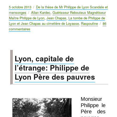
Publié
5 octobre 2013
Catégories
De la thèse de Mr Philippe de Lyon Scandale et
le
mensonges
Étiquettes
Allan Kardec
,
Guérisseur Rebouteux Magnétiseur
Maître Philippe de Lyon
,
Jean Chapas
,
La tombe de Philippe de
Lyon et Jean Chapas au cimetière de Loyasse
,
Raspoutine
86
commentaires
sur
Maître
Philippe
de
Lyon
Lyon, capitale de
Maître
du
l’étrange: Philippe de
spiritisme
Lyon Père des pauvres
Monsieur
Philippe le
Père des