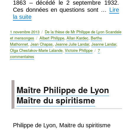
1863 – décédé le 2 septembre 1932.
Ces données en questions sont …
Lire
la suite
Publié
1 novembre 2013
Catégories
De la thèse de Mr Philippe de Lyon Scandale
le
et mensonges
Étiquettes
Albert Philippe
,
Allan Kardec
,
Berthe
Mathonnet
,
Jean Chapas
,
Jeanne Julie Landar
,
Jeanne Landar
,
Olga Chestakov-Marie Lalande
,
Victoire Philippe
7
commentaires
sur
Dates
de
Philippe
de
Maître Philippe de Lyon
Lyon
en
Maître du spiritisme
questions
Philippe de Lyon, Maitre du spiritisme