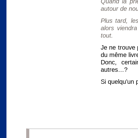
Quand la pri
autour de nous
Plus tard, le
alors viendra
tout.
Je ne trouve 
du même li
Donc, certa
autres…?
Si quelqu’un