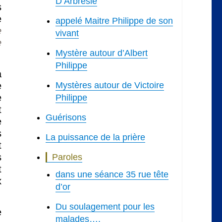
D’Arbresle
s
e
appelé Maitre Philippe de son
e
vivant
e
Mystère autour d’Albert
Philippe
à
e
Mystères autour de Victoire
e
Philippe
t
Guérisons
e
s
La puissance de la prière
t
s
Paroles
t
dans une séance 35 rue tête
x
d’or
Du soulagement pour les
e
malades….