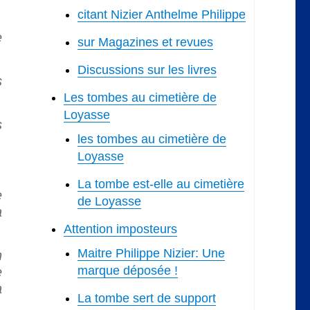
citant Nizier Anthelme Philippe
e
sur Magazines et revues
Discussions sur les livres
s
Les tombes au cimetière de
Loyasse
s
les tombes au cimetière de
Loyasse
La tombe est-elle au cimetière
e
de Loyasse
a
Attention imposteurs
Maitre Philippe Nizier: Une
n
marque déposée !
e
̀
La tombe sert de support