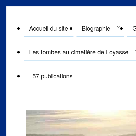
Maître Philippe de Lyon le 
Monsieur Philippe de Lyon philippedelyon.fr
Accueil du site
Biographie
G
Les tombes au cimetière de Loyasse
157 publications