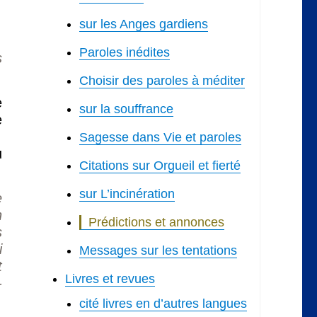
sur les Anges gardiens
Paroles inédites
s
Choisir des paroles à méditer
e
sur la souffrance
e
Sagesse dans Vie et paroles
u
Citations sur Orgueil et fierté
sur L’incinération
e
n
Prédictions et annonces
s
i
Messages sur les tentations
t
Livres et revues
-
cité livres en d’autres langues