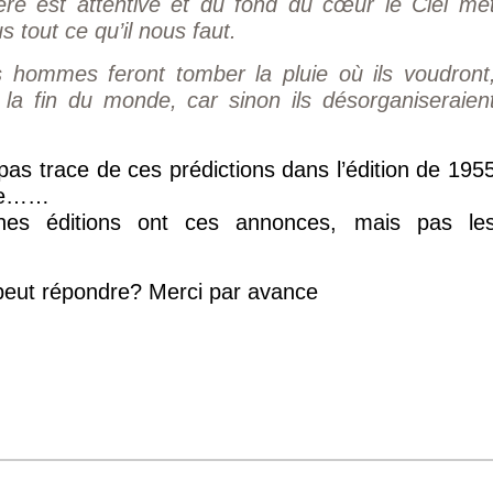
ère est attentive et du fond du cœur le Ciel me
 tout ce qu’il nous faut.
s hommes feront tomber la pluie où ils voudront
 la fin du monde, car sinon ils désorganiseraien
pas trace de ces prédictions dans l’édition de 195
vre……
ines éditions ont ces annonces, mais pas le
 peut répondre? Merci par avance