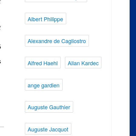
t
Albert Philippe
,
t
Alexandre de Cagliostro
5
s
Alfred Haehl
Allan Kardec
ange gardien
Auguste Gauthier
Auguste Jacquot