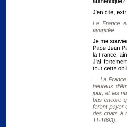
authentique?
J’en cite, ext
La France es
avancée
Je me souvien
Pape Jean Pa
la France, a
J’ai forteme
tout cette ob
— La France e
heureux d’ê
jour, et les n
bas encore qu
feront payer c
des chats à 
11-1893).