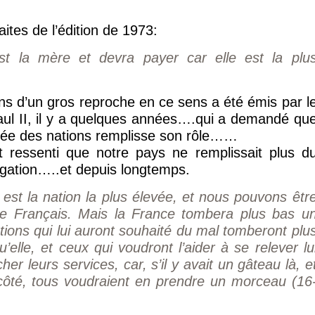
raites de l’édition de 1973:
t la mère et devra payer car elle est la plu
s d’un gros reproche en ce sens a été émis par l
ul II, il y a quelques années….qui a demandé qu
inée des nations remplisse son rôle……
nt ressenti que notre pays ne remplissait plus d
ligation…..et depuis longtemps.
st la nation la plus élevée, et nous pouvons êtr
tre Français. Mais la France tombera plus bas u
ations qui lui auront souhaité du mal tomberont plu
’elle, et ceux qui voudront l’aider à se relever lu
her leurs services, car, s’il y avait un gâteau là, e
côté, tous voudraient en prendre un morceau (16