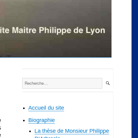
RECHERCH
Recherche
pour :
Accueil du site
e
Biographie
s
La thèse de Monsieur Philippe
e