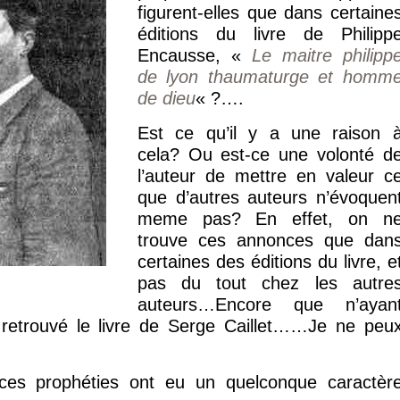
figurent-elles que dans certaine
éditions du livre de Philipp
Encausse, «
Le maitre philipp
de lyon thaumaturge et homm
de dieu
« ?….
Est ce qu’il y a une raison 
cela? Ou est-ce une volonté d
l’auteur de mettre en valeur c
que d’autres auteurs n’évoquen
meme pas? En effet, on n
trouve ces annonces que dan
certaines des éditions du livre, e
pas du tout chez les autre
auteurs…Encore que n’ayan
 retrouvé le livre de Serge Caillet……Je ne peu
ces prophéties ont eu un quelconque caractèr