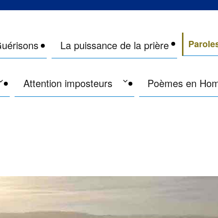
site qui était Philippe de Lyon
Parole
uérisons
La puissance de la prière
Attention imposteurs
Poèmes en Ho