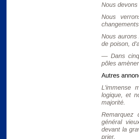
Nous devons e
Nous verron
changements
Nous aurons l
de poison, d’
— Dans cinqu
pôles amèner
Autres annon
L’immense m
logique, et 
majorité.
Remarquez q
général vie
devant la gravi
prier.