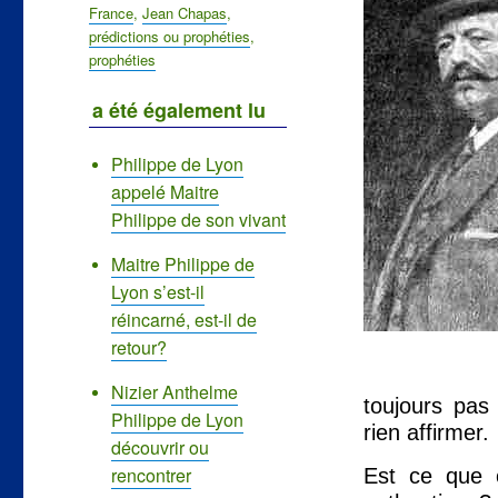
Étiquettes
France
,
Jean Chapas
,
prédictions ou prophéties
,
prophéties
a été également lu
Philippe de Lyon
appelé Maitre
Philippe de son vivant
Maitre Philippe de
Lyon s’est-il
réincarné, est-il de
retour?
Nizier Anthelme
toujours pas
Philippe de Lyon
rien affirmer.
découvrir ou
rencontrer
Est ce que 