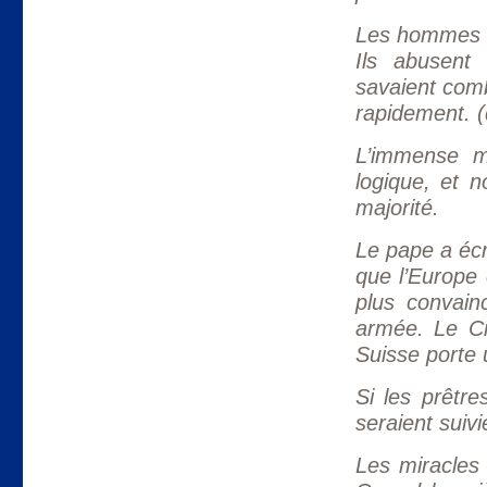
Les hommes po
Ils abusent 
savaient comb
rapidement. (
L’immense m
logique, et 
majorité.
Le pape a écr
que l’Europe e
plus convainc
armée. Le C
Suisse porte 
Si les prêtr
seraient suivi
Les miracles f