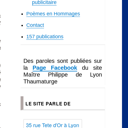
publicitaire
.
Poèmes en Hommages
s
t
Contact
157 publications
e
a
Des paroles sont publiées sur
)
la
Page Facebook
du site
́
Maître Philippe de Lyon
n
Thaumaturge
e
LE SITE PARLE DE
s
.
35 rue Tete d'Or à Lyon