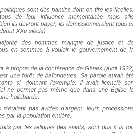
litiques sont des pantins dont on tire les ficelles
tous de leur influence momentanée mais s’il
ien ils devront payer, ils démissionneraient tous e
début XXe siècle)
ajorité des hommes manque de justice et d
nous en sommes à vouloir le gouvernement de l
it à propos de la conférence de Gênes (avril 1922
st une forêt de baïonnettes. Sa parole aurait éte
ante si, donnant l’exemple, il avait licencié so
iel ne permet pas même que dans une Église l
une hallebarde.
es n’étaient pas avides d’argent, leurs procession
es par la population entière.
aits par les reliques des saints, sont dus à la foi