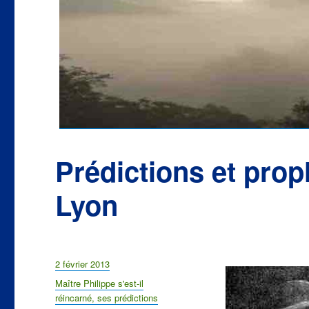
Prédictions et prop
Lyon
Publié
2 février 2013
le
Catégories
Maître Philippe s'est-il
réincarné, ses prédictions