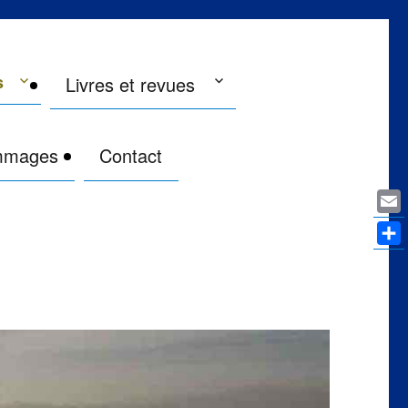
s
Livres et revues
mmages
Contact
Ema
Par