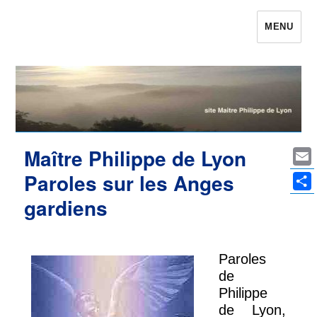
MENU
Maître Philippe de Lyon le site qui était
Philippe de Lyon
Maître Philippe de Lyon
Ema
Paroles sur les Anges
Par
gardiens
Paroles
de
Philippe
de Lyon,