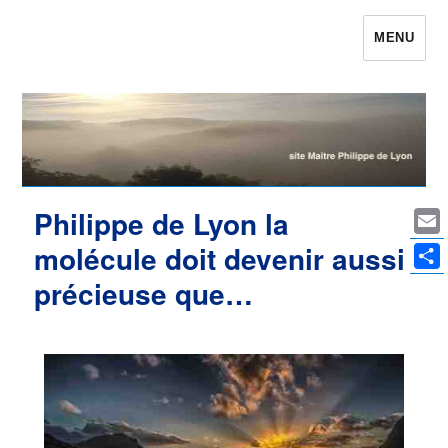
MENU
Maître Philippe de Lyon le site qui était
Philippe de Lyon
Philippe de Lyon la
Ema
molécule doit devenir aussi
Par
précieuse que…