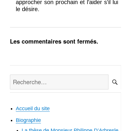
approcher son prochain et l’aider s’il lui
le désire.
Les commentaires sont fermés.
Recherche
RE
pour :
Accueil du site
Biographie
La thèse de Monsieur Philippe D’Arbresle