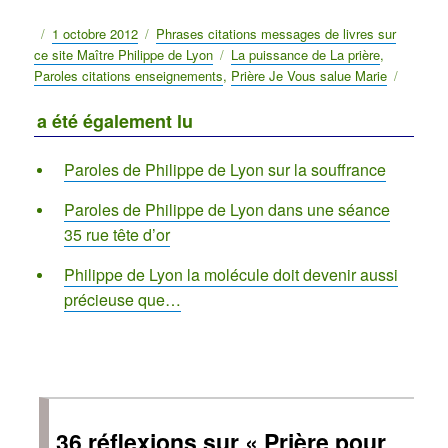
Publié
1 octobre 2012
Catégories
Phrases citations messages de livres sur
ce site Maître Philippe de Lyon
le
Étiquettes
La puissance de La prière
,
Paroles citations enseignements
,
Prière Je Vous salue Marie
a été également lu
Paroles de Philippe de Lyon sur la souffrance
Paroles de Philippe de Lyon dans une séance
35 rue tête d’or
Philippe de Lyon la molécule doit devenir aussi
précieuse que…
36 réflexions sur « Prière pour