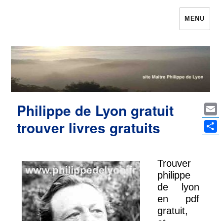
MENU
Maître Philippe de Lyon le site qui était
Philippe de Lyon
Philippe de Lyon gratuit
Ema
trouver livres gratuits
Par
Trouver
philippe
de lyon
en pdf
gratuit,