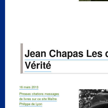
rue
tête
d’or
Jean Chapas Les di
Vérité
Publié
16 mars 2013
le
Catégories
Phrases citations messages
de livres sur ce site Maître
Philippe de Lyon