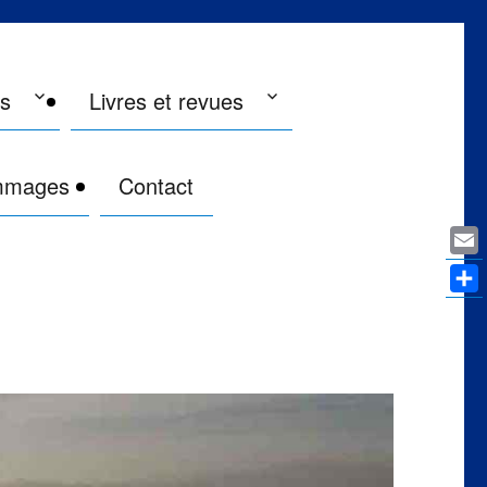
es
Livres et revues
mmages
Contact
Ema
Par