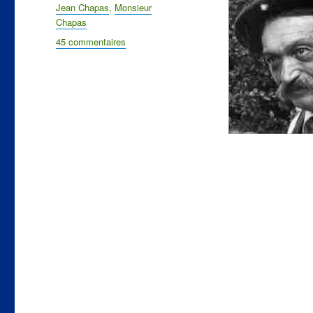
Étiquettes
Jean Chapas
,
Monsieur
Chapas
45 commentaires
sur
Jean
Chapas
Les
différentes
facettes
de
la
Vérité