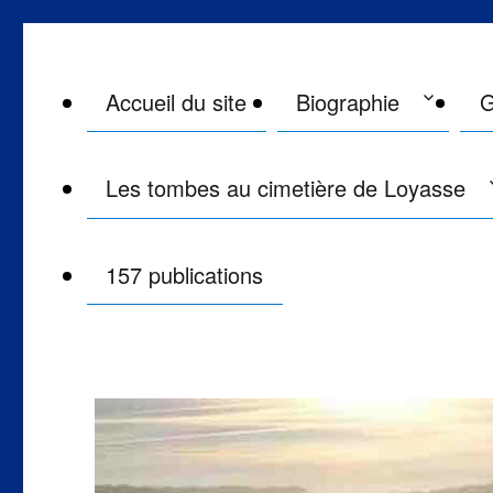
Maître Philippe de Lyon le 
Monsieur Philippe de Lyon philippedelyon.fr
Accueil du site
Biographie
G
Les tombes au cimetière de Loyasse
157 publications