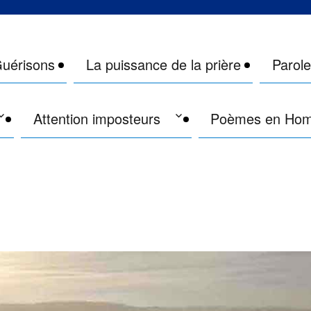
site qui était Philippe de Lyon
uérisons
La puissance de la prière
Parol
Attention imposteurs
Poèmes en Ho