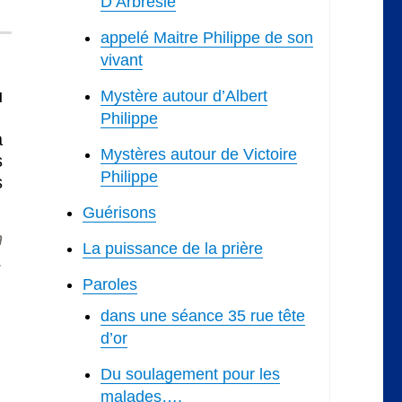
D’Arbresle
appelé Maitre Philippe de son
vivant
u
Mystère autour d’Albert
Philippe
a
Mystères autour de Victoire
s
Philippe
s
Guérisons
n
La puissance de la prière
…
Paroles
dans une séance 35 rue tête
d’or
Du soulagement pour les
malades….