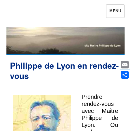
MENU
Maître Philippe de Lyon le site qui était
Philippe de Lyon
Philippe de Lyon en rendez-
Ema
vous
Par
Prendre
rendez-vous
avec Maitre
Philippe de
Lyon. Ou