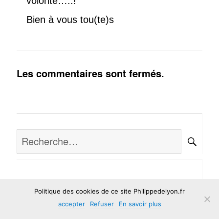
volonté…..!
Bien à vous tou(te)s
Les commentaires sont fermés.
Recherche
RE
pour :
Accueil du site
Politique des cookies de ce site Philippedelyon.fr
accepter
Refuser
En savoir plus
Biographie